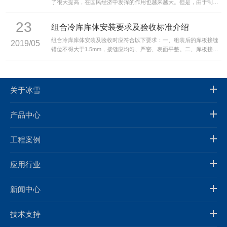
了很大提高，在国民经济中发挥的作用也越来越大。但是，由于制冷
设备应用领域广泛，不同领域要求也各不相同。随着各行业快速发
展，对制冷设备的要求也越来越高。而从目前看，我国制冷行业仍然
23
组合冷库库体安装要求及验收标准介绍
主要存在三大不足。
组合冷库库体安装及验收时应符合以下要求：一、组装后的库板接缝
2019/05
错位不得大于1.5mm，接缝应均匀、严密、表面平整。二、库板接缝
处应采用规定的密封材料。现场配制的发泡剂，其配合比应符合规
定。
关于冰雪
产品中心
工程案例
应用行业
新闻中心
技术支持