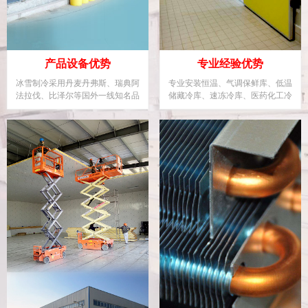
产品设备优势
专业经验优势
冰雪制冷采用丹麦丹弗斯、瑞典阿
专业安装恒温、气调保鲜库、低温
法拉伐、比泽尔等国外一线知名品
储藏冷库、速冻冷库、医药化工冷
牌制冷企业设备。
库、大型物流冷库等。