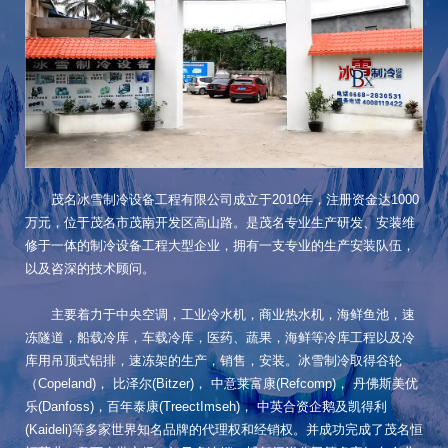
茂名冰雪制冷设备工程有限公司成立于2010年，注册资金达1000
万元，位于茂名市茂南开发区高山路。是茂名专业生产研发、安装维
修于一体的制冷设备工程大型企业，拥有一支专业的生产安装队伍，
以及咨深的技术顾问。
主要着力于中央空调，工业冷水机，商业热水机，海鲜鱼池，速
冻隧道，船载冷库，车载冷库，医药、蔬果，海鲜等冷库工程以及冷
库用吊顶式铝排，速冻架的生产，销售，安装。冰雪制冷取得谷轮
（Copeland)， 比泽尔(Bitzer)， 中意莱富康(Refcomp)， 丹佛斯美优
乐(Danfoss)，百年泰康(TreectImseh)， 中英合资企鹅及凯得利
(Kaideli)等多家世界知名品牌的代理权和经销权。并成功完成了茂名恒