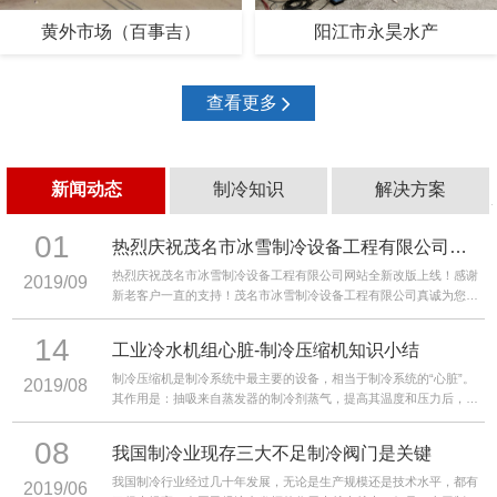
黄外市场（百事吉）
阳江市永昊水产
查看更多
新闻动态
制冷知识
解决方案
01
热烈庆祝茂名市冰雪制冷设备工程有限公司网站全新改版上线！
热烈庆祝茂名市冰雪制冷设备工程有限公司网站全新改版上线！感谢
2019/09
新老客户一直的支持！茂名市冰雪制冷设备工程有限公司真诚为您服
务，我们全体员工竭诚欢迎您亲自光临或来电垂询选购！
14
工业冷水机组心脏-制冷压缩机知识小结
制冷压缩机是制冷系统中最主要的设备，相当于制冷系统的“心脏”。
2019/08
其作用是：抽吸来自蒸发器的制冷剂蒸气，提高其温度和压力后，将
它排至冷凝器。
08
我国制冷业现存三大不足制冷阀门是关键
我国制冷行业经过几十年发展，无论是生产规模还是技术水平，都有
2019/06