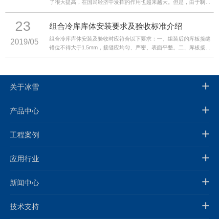
了很大提高，在国民经济中发挥的作用也越来越大。但是，由于制冷
设备应用领域广泛，不同领域要求也各不相同。随着各行业快速发
展，对制冷设备的要求也越来越高。而从目前看，我国制冷行业仍然
23
组合冷库库体安装要求及验收标准介绍
主要存在三大不足。
组合冷库库体安装及验收时应符合以下要求：一、组装后的库板接缝
2019/05
错位不得大于1.5mm，接缝应均匀、严密、表面平整。二、库板接缝
处应采用规定的密封材料。现场配制的发泡剂，其配合比应符合规
定。
关于冰雪
产品中心
工程案例
应用行业
新闻中心
技术支持