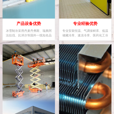
产品设备优势
专业经验优势
冰雪制冷采用丹麦丹弗斯、瑞典阿
专业安装恒温、气调保鲜库、低温
法拉伐、比泽尔等国外一线知名品
储藏冷库、速冻冷库、医药化工冷
牌制冷企业设备。
库、大型物流冷库等。