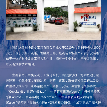
茂名冰雪制冷设备工程有限公司成立于2010年，注册资金达1000
万元，位于茂名市茂南开发区高山路。是茂名专业生产研发、安装维
修于一体的制冷设备工程大型企业，拥有一支专业的生产安装队伍，
以及咨深的技术顾问。
主要着力于中央空调，工业冷水机，商业热水机，海鲜鱼池，速
冻隧道，船载冷库，车载冷库，医药、蔬果，海鲜等冷库工程以及冷
库用吊顶式铝排，速冻架的生产，销售，安装。冰雪制冷取得谷轮
（Copeland)， 比泽尔(Bitzer)， 中意莱富康(Refcomp)， 丹佛斯美优
乐(Danfoss)，百年泰康(TreectImseh)， 中英合资企鹅及凯得利
(Kaideli)等多家世界知名品牌的代理权和经销权。并成功完成了茂名恒