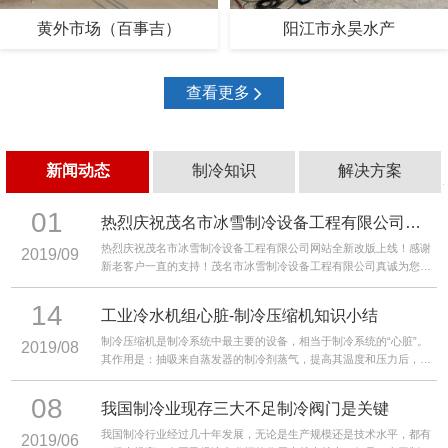
黄外市场（百事吉）
阳江市永昊水产
查看更多
新闻动态
制冷知识
解决方案
01
热烈庆祝茂名市冰雪制冷设备工程有限公司网站全新改版上线！
热烈庆祝茂名市冰雪制冷设备工程有限公司网站全新改版上线！感谢
2019/09
新老客户一直的支持！茂名市冰雪制冷设备工程有限公司真诚为您服
务，我们全体员工竭诚欢迎您亲自光临或来电垂询选购！
14
工业冷水机组心脏-制冷压缩机知识小结
制冷压缩机是制冷系统中最主要的设备，相当于制冷系统的“心脏”。
2019/08
其作用是：抽吸来自蒸发器的制冷剂蒸气，提高其温度和压力后，将
它排至冷凝器。
08
我国制冷业现存三大不足制冷阀门是关键
我国制冷行业经过几十年发展，无论是生产规模还是技术水平，都有
2019/06