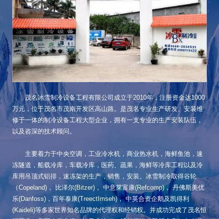
茂名冰雪制冷设备工程有限公司成立于2010年，注册资金达1000
万元，位于茂名市茂南开发区高山路。是茂名专业生产研发、安装维
修于一体的制冷设备工程大型企业，拥有一支专业的生产安装队伍，
以及咨深的技术顾问。
主要着力于中央空调，工业冷水机，商业热水机，海鲜鱼池，速
冻隧道，船载冷库，车载冷库，医药、蔬果，海鲜等冷库工程以及冷
库用吊顶式铝排，速冻架的生产，销售，安装。冰雪制冷取得谷轮
（Copeland)， 比泽尔(Bitzer)， 中意莱富康(Refcomp)， 丹佛斯美优
乐(Danfoss)，百年泰康(TreectImseh)， 中英合资企鹅及凯得利
(Kaideli)等多家世界知名品牌的代理权和经销权。并成功完成了茂名恒