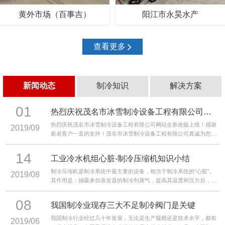
黄外市场（百事吉）
阳江市永昊水产
查看更多
新闻动态
制冷知识
解决方案
01
热烈庆祝茂名市冰雪制冷设备工程有限公司网站全新改版上线！
热烈庆祝茂名市冰雪制冷设备工程有限公司网站全新改版上线！感谢
2019/09
新老客户一直的支持！茂名市冰雪制冷设备工程有限公司真诚为您服
务，我们全体员工竭诚欢迎您亲自光临或来电垂询选购！
14
工业冷水机组心脏-制冷压缩机知识小结
制冷压缩机是制冷系统中最主要的设备，相当于制冷系统的“心脏”。
2019/08
其作用是：抽吸来自蒸发器的制冷剂蒸气，提高其温度和压力后，将
它排至冷凝器。
08
我国制冷业现存三大不足制冷阀门是关键
我国制冷行业经过几十年发展，无论是生产规模还是技术水平，都有
2019/06