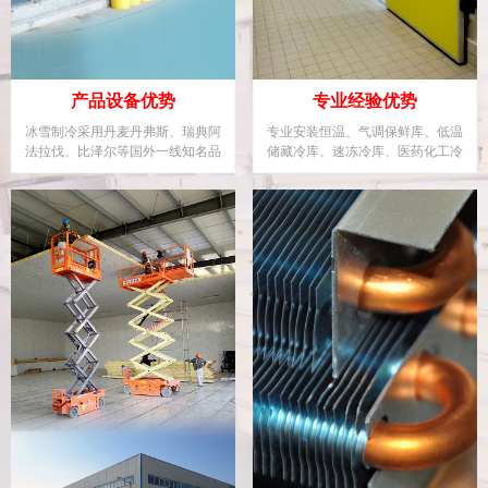
产品设备优势
专业经验优势
冰雪制冷采用丹麦丹弗斯、瑞典阿
专业安装恒温、气调保鲜库、低温
法拉伐、比泽尔等国外一线知名品
储藏冷库、速冻冷库、医药化工冷
牌制冷企业设备。
库、大型物流冷库等。