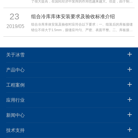
了很大提高，在国民经济中发挥的作用也越来越大。但是，由于制冷
设备应用领域广泛，不同领域要求也各不相同。随着各行业快速发
展，对制冷设备的要求也越来越高。而从目前看，我国制冷行业仍然
23
组合冷库库体安装要求及验收标准介绍
主要存在三大不足。
组合冷库库体安装及验收时应符合以下要求：一、组装后的库板接缝
2019/05
错位不得大于1.5mm，接缝应均匀、严密、表面平整。二、库板接缝
处应采用规定的密封材料。现场配制的发泡剂，其配合比应符合规
定。
关于冰雪
产品中心
工程案例
应用行业
新闻中心
技术支持