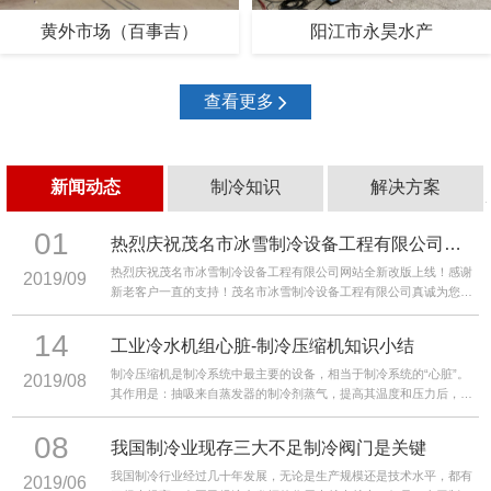
黄外市场（百事吉）
阳江市永昊水产
查看更多
新闻动态
制冷知识
解决方案
01
热烈庆祝茂名市冰雪制冷设备工程有限公司网站全新改版上线！
热烈庆祝茂名市冰雪制冷设备工程有限公司网站全新改版上线！感谢
2019/09
新老客户一直的支持！茂名市冰雪制冷设备工程有限公司真诚为您服
务，我们全体员工竭诚欢迎您亲自光临或来电垂询选购！
14
工业冷水机组心脏-制冷压缩机知识小结
制冷压缩机是制冷系统中最主要的设备，相当于制冷系统的“心脏”。
2019/08
其作用是：抽吸来自蒸发器的制冷剂蒸气，提高其温度和压力后，将
它排至冷凝器。
08
我国制冷业现存三大不足制冷阀门是关键
我国制冷行业经过几十年发展，无论是生产规模还是技术水平，都有
2019/06