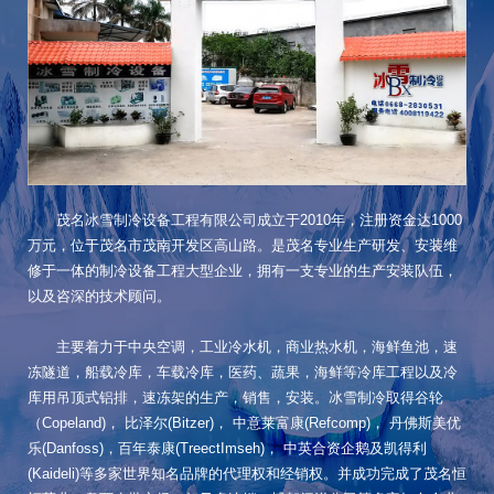
茂名冰雪制冷设备工程有限公司成立于2010年，注册资金达1000
万元，位于茂名市茂南开发区高山路。是茂名专业生产研发、安装维
修于一体的制冷设备工程大型企业，拥有一支专业的生产安装队伍，
以及咨深的技术顾问。
主要着力于中央空调，工业冷水机，商业热水机，海鲜鱼池，速
冻隧道，船载冷库，车载冷库，医药、蔬果，海鲜等冷库工程以及冷
库用吊顶式铝排，速冻架的生产，销售，安装。冰雪制冷取得谷轮
（Copeland)， 比泽尔(Bitzer)， 中意莱富康(Refcomp)， 丹佛斯美优
乐(Danfoss)，百年泰康(TreectImseh)， 中英合资企鹅及凯得利
(Kaideli)等多家世界知名品牌的代理权和经销权。并成功完成了茂名恒