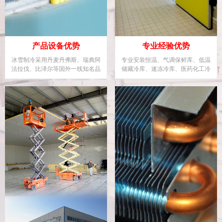
产品设备优势
专业经验优势
冰雪制冷采用丹麦丹弗斯、瑞典阿
专业安装恒温、气调保鲜库、低温
法拉伐、比泽尔等国外一线知名品
储藏冷库、速冻冷库、医药化工冷
牌制冷企业设备。
库、大型物流冷库等。