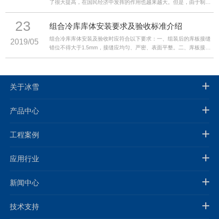
了很大提高，在国民经济中发挥的作用也越来越大。但是，由于制冷
设备应用领域广泛，不同领域要求也各不相同。随着各行业快速发
展，对制冷设备的要求也越来越高。而从目前看，我国制冷行业仍然
23
组合冷库库体安装要求及验收标准介绍
主要存在三大不足。
组合冷库库体安装及验收时应符合以下要求：一、组装后的库板接缝
2019/05
错位不得大于1.5mm，接缝应均匀、严密、表面平整。二、库板接缝
处应采用规定的密封材料。现场配制的发泡剂，其配合比应符合规
定。
关于冰雪
产品中心
工程案例
应用行业
新闻中心
技术支持